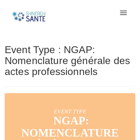
Toggle
naviga
Event Type : NGAP:
Nomenclature générale des
actes professionnels
EVENT TYPE
NGAP:
NOMENCLATURE