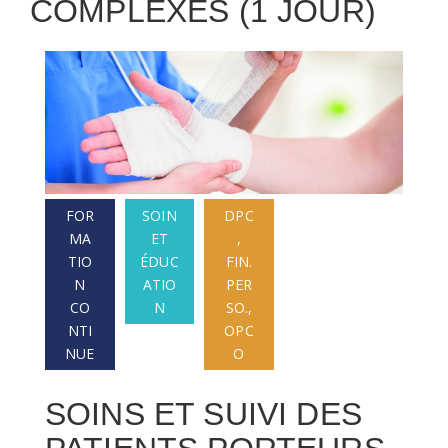
COMPLEXES (1 JOUR)
FOR
SOIN
DPC
MA
ET
,
TIO
ÉDUC
FIN.
N
ATIO
PER
CO
N
SO.,
NTI
OPC
NUE
O
SOINS ET SUIVI DES