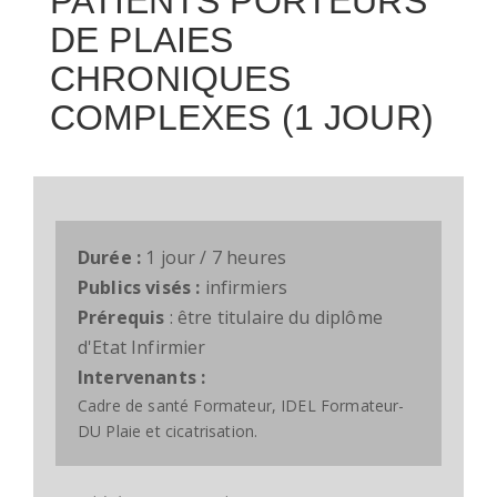
PATIENTS PORTEURS
DE PLAIES
CHRONIQUES
COMPLEXES (1 JOUR)
Durée :
1 jour / 7 heures
Publics visés :
infirmiers
Prérequis
: être titulaire du diplôme
d'Etat Infirmier
Intervenants :
Cadre de santé Formateur, IDEL Formateur-
DU Plaie et cicatrisation.