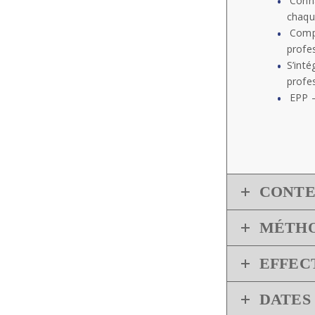
Connaî
chaqu
Compr
profes
S’inté
profe
EPP – 
CONT
MÉTHO
EFFEC
DATES