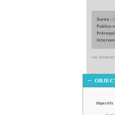
Durée :
2
Publics v
Prérequi
Interven
Pas d'évèneme
OBJEC
Objectifs