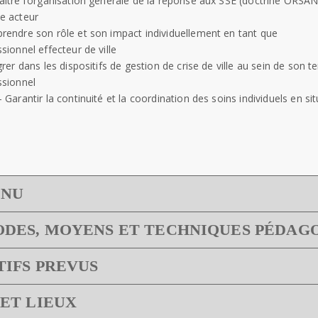
tre l’organisation générale de la réponse aux SSE (doctrine ORSAN),
e acteur
endre son rôle et son impact individuellement en tant que
sionnel effecteur de ville
grer dans les dispositifs de gestion de crise de ville au sein de son t
ssionnel
Garantir la continuité et la coordination des soins individuels en si
ENU
DES, MOYENS ET TECHNIQUES PÉDAG
TIFS PREVUS
 ET LIEUX