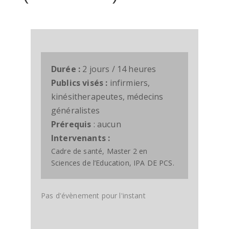
Durée :
2 jours / 14 heures
Publics visés :
infirmiers,
kinésitherapeutes, médecins
généralistes
Prérequis
: aucun
Intervenants :
Cadre de santé, Master 2 en
Sciences de l’Education, IPA DE PCS.
Pas d'évènement pour l'instant