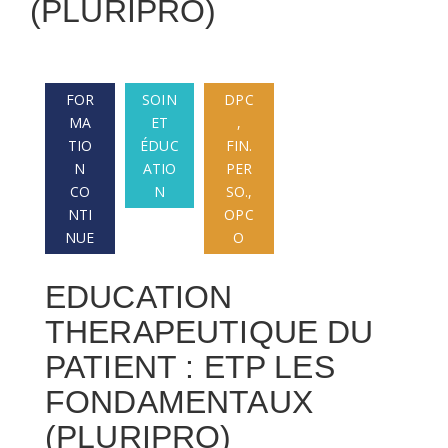
(PLURIPRO)
FOR
SOIN
DPC
MA
ET
,
TIO
ÉDUC
FIN.
N
ATIO
PER
CO
N
SO.,
NTI
OPC
NUE
O
EDUCATION
THERAPEUTIQUE DU
PATIENT : ETP LES
FONDAMENTAUX
(PLURIPRO)