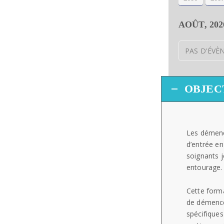
AOÛT, 202
PAS D'ÉV
OBJEC
Les démence
d’entrée en
soignants j
entourage.
Cette form
de démence
spécifiques