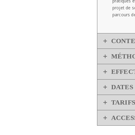
pratiques e
projet de s
parcours de
CONT
MÉTHO
EFFEC
DATES
TARIF
ACCES