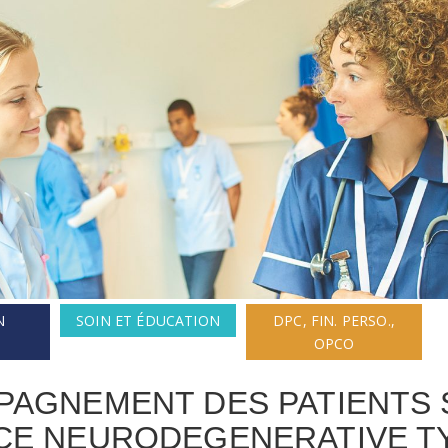
N
SOIN ET ÉDUCATION
DPC, FIN. PERSO.,
OPCO
AGNEMENT DES PATIENTS 
E NEURODEGENERATIVE TY