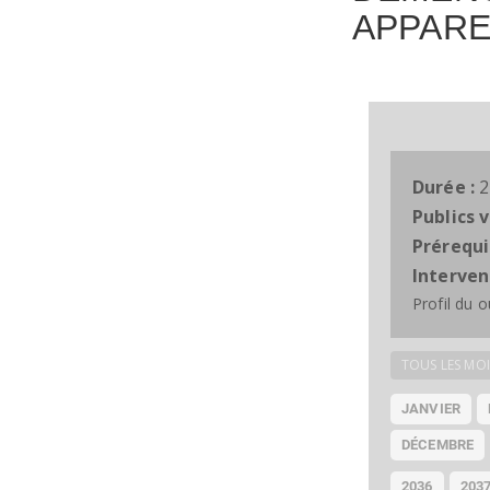
APPARE
Durée :
2
Publics v
Prérequi
Interven
Profil du 
TOUS LES MOI
JANVIER
DÉCEMBRE
2036
203