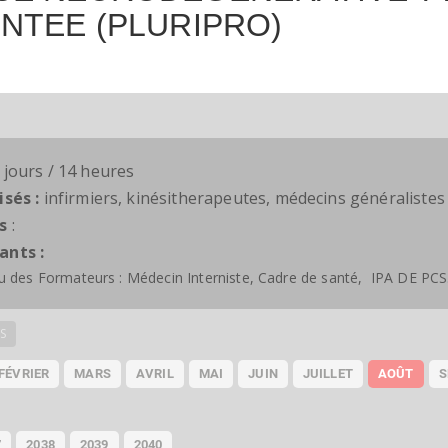
NTEE (PLURIPRO)
 jours / 14 heures
isés :
infirmiers, kinésitherapeutes, médecins généralistes
s
:
ants :
ou des Formateurs : Médecin Interniste, Cadre de santé, IPA DE PCS
S
FÉVRIER
MARS
AVRIL
MAI
JUIN
JUILLET
AOÛT
S
7
2038
2039
2040