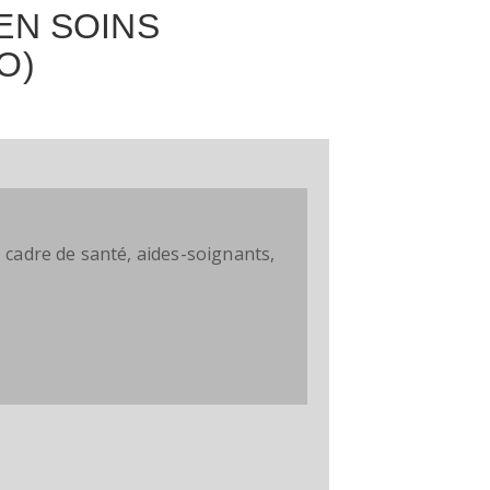
EN SOINS
O)
 cadre de santé, aides-soignants,