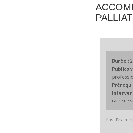
ACCOMP
PALLIAT
Durée :
2
Publics v
professi
Prérequi
Interven
cadre de s
Pas d'évèneme