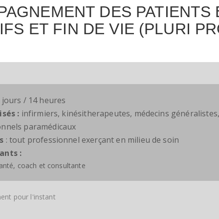
AGNEMENT DES PATIENTS 
IFS ET FIN DE VIE (PLURI PR
 jours / 14 heures
isés :
infirmiers, kinésitherapeutes, médecins généralistes,
onnels paramédicaux
s
: tout professionnel exerçant en milieu de soin
ants :
anté, coach et consultante
nt pour l'instant