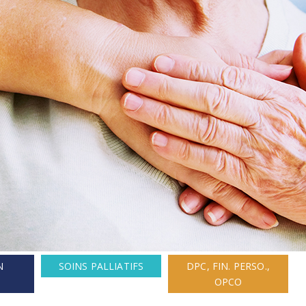
N
SOINS PALLIATIFS
DPC, FIN. PERSO.,
OPCO