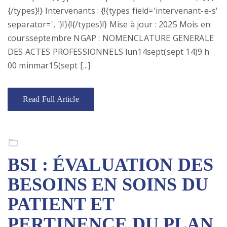
{/types}!} Intervenants : {!{types field='intervenant-e-s'
separator=', '}!}{!{/types}!} Mise à jour : 2025 Mois en
coursseptembre NGAP : NOMENCLATURE GENERALE
DES ACTES PROFESSIONNELS lun14sept(sept 14)9 h
00 minmar15(sept [...]
Read Full Article
Formation continue
BSI : ÉVALUATION DES
BESOINS EN SOINS DU
PATIENT ET
PERTINENCE DU PLAN