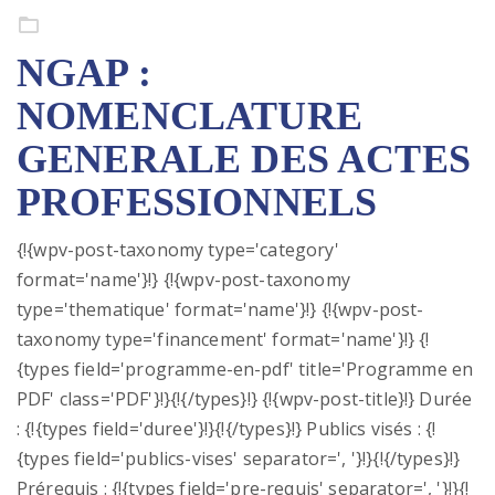
Formation continue
NGAP :
NOMENCLATURE
GENERALE DES ACTES
PROFESSIONNELS
{!{wpv-post-taxonomy type='category'
format='name'}!} {!{wpv-post-taxonomy
type='thematique' format='name'}!} {!{wpv-post-
taxonomy type='financement' format='name'}!} {!
{types field='programme-en-pdf' title='Programme en
PDF' class='PDF'}!}{!{/types}!} {!{wpv-post-title}!} Durée
: {!{types field='duree'}!}{!{/types}!} Publics visés : {!
{types field='publics-vises' separator=', '}!}{!{/types}!}
Prérequis : {!{types field='pre-requis' separator=', '}!}{!