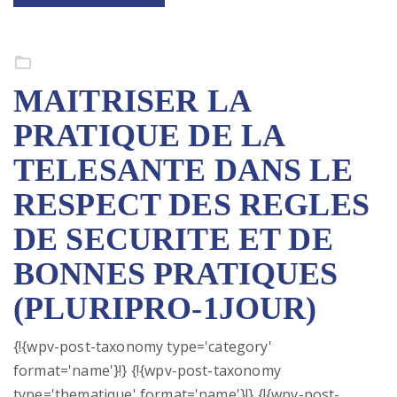
Formation continue
MAITRISER LA
PRATIQUE DE LA
TELESANTE DANS LE
RESPECT DES REGLES
DE SECURITE ET DE
BONNES PRATIQUES
(PLURIPRO-1JOUR)
{!{wpv-post-taxonomy type='category'
format='name'}!} {!{wpv-post-taxonomy
type='thematique' format='name'}!} {!{wpv-post-