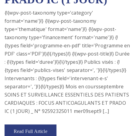
{!{wpv-post-taxonomy type='category'
format='name'}!} {!{wpv-post-taxonomy
type='thematique' format='name'}!} {!{wpv-post-
taxonomy type='financement' format='name'}!} {!
{types field='programme-en-pdf' title='Programme en
PDF' class='PDF'}!}{!{/types}!} {!{wpv-post-title}!} Durée
: {!{types field='duree'}!}{!{/types}!} Publics visés : {!
{types field='publics-vises' separator=', '}!}{!{/types}!}
Intervenants : {!{types field='intervenant-e-s'
separator=', '}!}{!{/types}!} Mois en coursseptembre
SOINS ET SURVEILLANCE ESSENTIELS DES PATIENTS
CARDIAQUES : FOCUS ANTICOAGULANTS ET PRADO
IC (1 JOUR) _ N° 92592325011 mer09sept9 [...]
Read Full Article