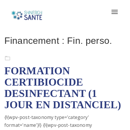
Toggle
naviga
Financement :
Fin. perso.
Formation continue
FORMATION
CERTIBIOCIDE
DESINFECTANT (1
JOUR EN DISTANCIEL)
{!{wpv-post-taxonomy type='category'
format='name'}!} {!{wpv-post-taxonomy