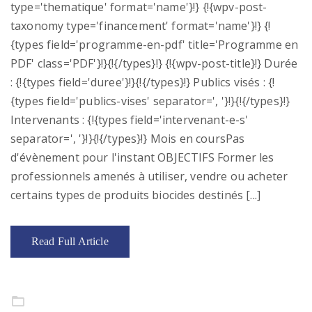
type='thematique' format='name'}!} {!{wpv-post-
taxonomy type='financement' format='name'}!} {!
{types field='programme-en-pdf' title='Programme en
PDF' class='PDF'}!}{!{/types}!} {!{wpv-post-title}!} Durée
: {!{types field='duree'}!}{!{/types}!} Publics visés : {!
{types field='publics-vises' separator=', '}!}{!{/types}!}
Intervenants : {!{types field='intervenant-e-s'
separator=', '}!}{!{/types}!} Mois en coursPas
d'évènement pour l'instant OBJECTIFS Former les
professionnels amenés à utiliser, vendre ou acheter
certains types de produits biocides destinés [...]
Read Full Article
Formation continue