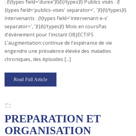
: {!{types field='duree'}!}{!{/types}!} Publics visés : {!
{types field='publics-vises' separator=', '}!}{!{/types}!}
Intervenants : {!{types field='intervenant-e-s'
separator=', '}!}{!{/types}!} Mois en coursPas
d'évènement pour l'instant OBJECTIFS
L’augmentation continue de l’espérance de vie
engendre une prévalence élevée des maladies
chroniques, des épisodes [...]
Read Full Article
Formation continue
PREPARATION ET
ORGANISATION