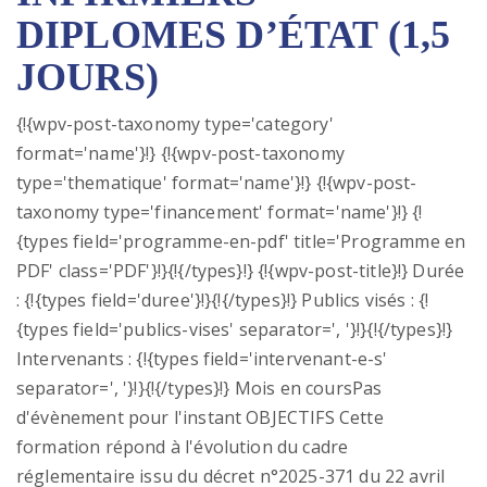
DIPLOMES D’ÉTAT (1,5
JOURS)
{!{wpv-post-taxonomy type='category'
format='name'}!} {!{wpv-post-taxonomy
type='thematique' format='name'}!} {!{wpv-post-
taxonomy type='financement' format='name'}!} {!
{types field='programme-en-pdf' title='Programme en
PDF' class='PDF'}!}{!{/types}!} {!{wpv-post-title}!} Durée
: {!{types field='duree'}!}{!{/types}!} Publics visés : {!
{types field='publics-vises' separator=', '}!}{!{/types}!}
Intervenants : {!{types field='intervenant-e-s'
separator=', '}!}{!{/types}!} Mois en coursPas
d'évènement pour l'instant OBJECTIFS Cette
formation répond à l'évolution du cadre
réglementaire issu du décret n°2025-371 du 22 avril