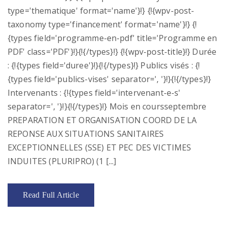
type='thematique' format='name'}!} {!{wpv-post-
taxonomy type='financement' format='name'}!} {!
{types field='programme-en-pdf' title='Programme en
PDF' class='PDF'}!}{!{/types}!} {!{wpv-post-title}!} Durée
: {!{types field='duree'}!}{!{/types}!} Publics visés : {!
{types field='publics-vises' separator=', '}!}{!{/types}!}
Intervenants : {!{types field='intervenant-e-s'
separator=', '}!}{!{/types}!} Mois en coursseptembre
PREPARATION ET ORGANISATION COORD DE LA
REPONSE AUX SITUATIONS SANITAIRES
EXCEPTIONNELLES (SSE) ET PEC DES VICTIMES
INDUITES (PLURIPRO) (1 [...]
Read Full Article