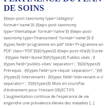
DE SOINS
{!{wpv-post-taxonomy type='category'
format='name'}!} {!{wpv-post-taxonomy
type='thematique' format='name'}!} {!{wpv-post-
taxonomy type='financement' format='name'}!} {!
{types field='programme-en-pdf' title='Programme en
PDF' class='PDF'}!}{!{/types}!} {!{wpv-post-title}!} Durée
: {!{types field='duree'}!}{!{/types}!} Publics visés : {!
{types field='publics-vises' separator=', '}!}{!{/types}!}
Prérequis : {!{types field='pre-requis' separator=', '}!}{!
{/types}!} Intervenants : {!{types field='intervenant-e-s'
separator=', '}!}{!{/types}!} Mois en coursPas
d'évènement pour l'instant OBJECTIFS
L’augmentation continue de l’espérance de vie
engendre une prévalence élevée des maladies [...]