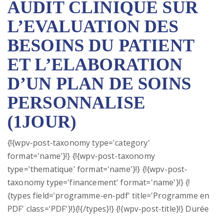
AUDIT CLINIQUE SUR
L’EVALUATION DES
BESOINS DU PATIENT
ET L’ELABORATION
D’UN PLAN DE SOINS
PERSONNALISE
(1JOUR)
{!{wpv-post-taxonomy type='category'
format='name'}!} {!{wpv-post-taxonomy
type='thematique' format='name'}!} {!{wpv-post-
taxonomy type='financement' format='name'}!} {!
{types field='programme-en-pdf' title='Programme en
PDF' class='PDF'}!}{!{/types}!} {!{wpv-post-title}!} Durée