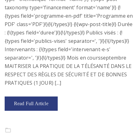
taxonomy type='financement' format='name'}!} {!
{types field='programme-en-pdf' title='Programme en
PDF' class='PDF'}!}{!{/types}!} {!{wpv-post-title}!} Durée
: {!{types field='duree'}!}{!{/types}!} Publics visés : {!
{types field='publics-vises' separator=', '}!}{!{/types}!}
Intervenants : {!{types field='intervenant-e-s'
separator=', '}!}{!{/types}!} Mois en coursseptembre
MAITRISER LA PRATIQUE DE LA TÉLÉSANTÉ DANS LE
RESPECT DES RÈGLES DE SÉCURITÉ ET DE BONNES
PRATIQUES (1 JOUR) [...]
Read Full Article
Analyse des pratiques