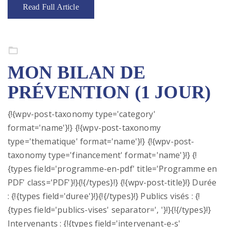
Read Full Article
Formation continue
MON BILAN DE
PRÉVENTION (1 JOUR)
{!{wpv-post-taxonomy type='category'
format='name'}!} {!{wpv-post-taxonomy
type='thematique' format='name'}!} {!{wpv-post-
taxonomy type='financement' format='name'}!} {!
{types field='programme-en-pdf' title='Programme en
PDF' class='PDF'}!}{!{/types}!} {!{wpv-post-title}!} Durée
: {!{types field='duree'}!}{!{/types}!} Publics visés : {!
{types field='publics-vises' separator=', '}!}{!{/types}!}
Intervenants : {!{types field='intervenant-e-s'