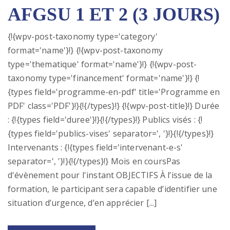
AFGSU 1 ET 2 (3 JOURS)
{!{wpv-post-taxonomy type='category'
format='name'}!} {!{wpv-post-taxonomy
type='thematique' format='name'}!} {!{wpv-post-
taxonomy type='financement' format='name'}!} {!
{types field='programme-en-pdf' title='Programme en
PDF' class='PDF'}!}{!{/types}!} {!{wpv-post-title}!} Durée
: {!{types field='duree'}!}{!{/types}!} Publics visés : {!
{types field='publics-vises' separator=', '}!}{!{/types}!}
Intervenants : {!{types field='intervenant-e-s'
separator=', '}!}{!{/types}!} Mois en coursPas
d'évènement pour l'instant OBJECTIFS À l’issue de la
formation, le participant sera capable d’identifier une
situation d’urgence, d’en apprécier [...]